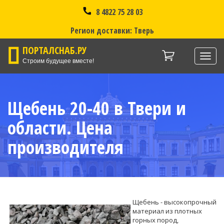
8 4822 75 28 03
Регион доставки: Тверь
ПОРТАЛСНАБ.РУ
Нави
Строим будущее вместе!
Щебень 20-40 в Твери и
области. Цена
производителя
Щебень - высокопрочный
материал из плотных
горных пород,