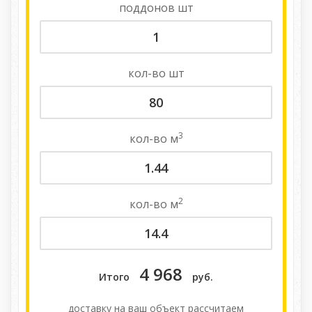
поддонов
шт
кол-во
шт
3
кол-во
м
2
кол-во
м
4 968
Итого
руб.
доставку на ваш объект расcчитаем