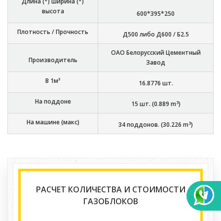
Длина (*) ширина (*)
высота
600*395*250
Плотность / Прочность
Д500 либо Д600 / Б2.5
ОАО Белорусский Цементный
Производитель
Завод
В 1м³
16.8776
шт.
На поддоне
3
15
шт. (
0.889
m
)
На машине (макс)
3
34
поддонов. (
30.226
m
)
РАСЧЕТ КОЛИЧЕСТВА И СТОИМОСТИ
ГАЗОБЛОКОВ