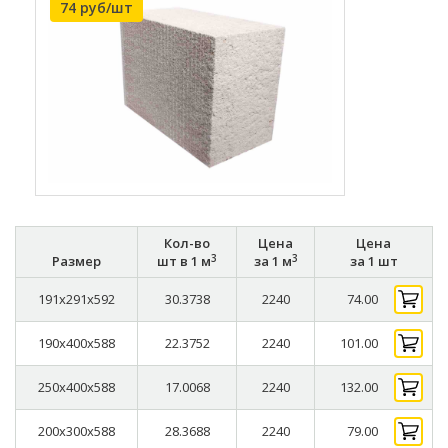
74 руб/шт
Кол-во
Цена
Цена
3
3
Размер
шт в 1 м
за 1 м
за 1 шт
191x291x592
30.3738
2240
74.00
190x400x588
22.3752
2240
101.00
250x400x588
17.0068
2240
132.00
200x300x588
28.3688
2240
79.00