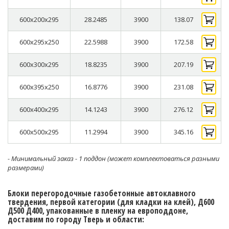
600x200x295
28.2485
3900
138.07
600x295x250
22.5988
3900
172.58
600x300x295
18.8235
3900
207.19
600x395x250
16.8776
3900
231.08
600x400x295
14.1243
3900
276.12
600x500x295
11.2994
3900
345.16
- Минимальный заказ - 1 поддон (может комплектоваться разными
размерами)
Блоки перегородочные газобетонные автоклавного
твердения, первой категории (для кладки на клей), Д600
Д500 Д400, упакованные в пленку на европоддоне,
доставим по городу Тверь и области: