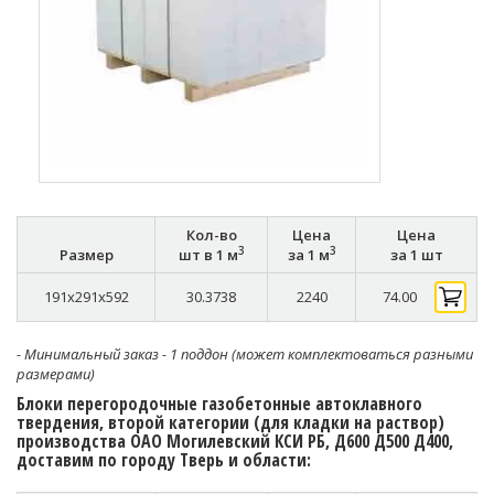
Кол-во
Цена
Цена
3
3
Размер
шт в 1 м
за 1 м
за 1 шт
191x291x592
30.3738
2240
74.00
- Минимальный заказ - 1 поддон (может комплектоваться разными
размерами)
Блоки перегородочные газобетонные автоклавного
твердения, второй категории (для кладки на раствор)
производства ОАО Могилевский КСИ РБ, Д600 Д500 Д400,
доставим по городу Тверь и области: