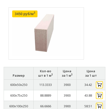
3
3450 руб/м
Кол-во
Цена
Цена
3
3
Размер
шт в 1 м
за 1 м
за 1 шт
600x50x250
113.3333
3900
34.42
600x75x250
88.8889
3900
43.88
600x100x250
66.6666
3900
58.51