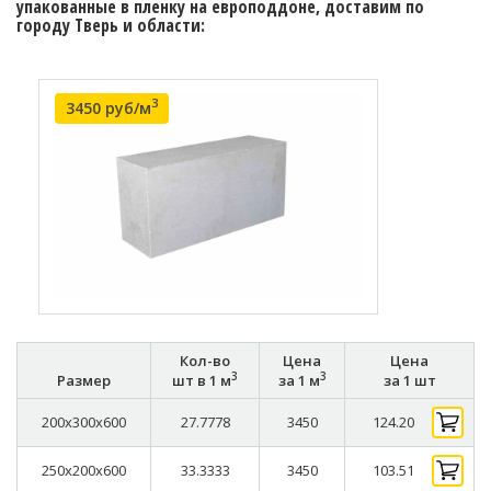
упакованные в пленку на европоддоне, доставим по
городу Тверь и области:
3
3450 руб/м
Кол-во
Цена
Цена
3
3
Размер
шт в 1 м
за 1 м
за 1 шт
200x300x600
27.7778
3450
124.20
250x200x600
33.3333
3450
103.51