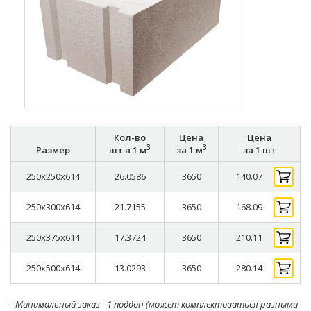
Кол-во
Цена
Цена
3
3
Размер
шт в 1 м
за 1 м
за 1 шт
250x250x614
26.0586
3650
140.07
250x300x614
21.7155
3650
168.09
250x375x614
17.3724
3650
210.11
250x500x614
13.0293
3650
280.14
- Минимальный заказ - 1 поддон (может комплектоваться разными