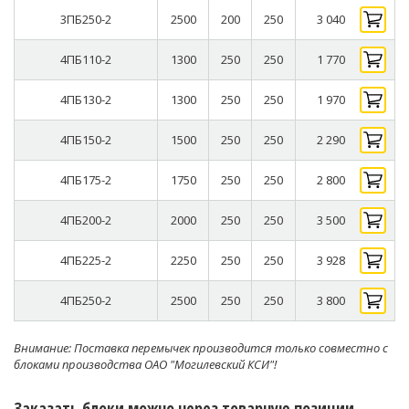
3ПБ250-2
2500
200
250
3 040
4ПБ110-2
1300
250
250
1 770
4ПБ130-2
1300
250
250
1 970
4ПБ150-2
1500
250
250
2 290
4ПБ175-2
1750
250
250
2 800
4ПБ200-2
2000
250
250
3 500
4ПБ225-2
2250
250
250
3 928
4ПБ250-2
2500
250
250
3 800
Внимание: Поставка перемычек производится только совместно с
блоками производства ОАО "Могилевский КСИ"!
Заказать блоки можно через товарную позиции,