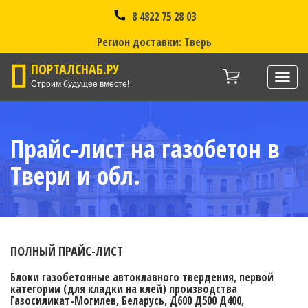
8 4822 75 28 03
Регион доставки: Тверь
ПОРТАЛСНАБ.РУ
Нави
Строим будущее вместе!
Прайс-лист на газобетон в
Твери и обл.
ПОЛНЫЙ ПРАЙС-ЛИСТ
Блоки газобетонные автоклавного твердения, первой
категории (для кладки на клей) производства
Газосиликат-Могилев, Беларусь, Д600 Д500 Д400,