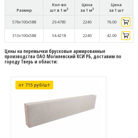
Кол-во
Цена
Цена
3
3
Размер
шт в 1 м
за 1 м
за 1 шт
576x100x588
29.4785
2240
76.00
313x100x588
54.4218
2240
42.00
Цены на перемычки брусковые армированные
производства ОАО Могилевский КСИ РБ, доставим по
городу Тверь и области:
от 715 руб/шт