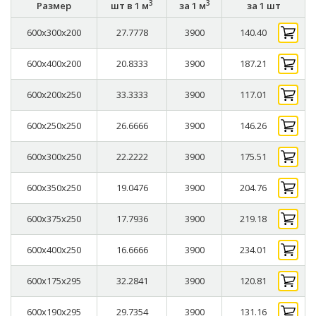
3
3
Размер
шт в 1 м
за 1 м
за 1 шт
600x300x200
27.7778
3900
140.40
600x400x200
20.8333
3900
187.21
600x200x250
33.3333
3900
117.01
600x250x250
26.6666
3900
146.26
600x300x250
22.2222
3900
175.51
600x350x250
19.0476
3900
204.76
600x375x250
17.7936
3900
219.18
600x400x250
16.6666
3900
234.01
600x175x295
32.2841
3900
120.81
600x190x295
29.7354
3900
131.16