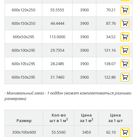
600x120x250
55.5555
3900
70.21
600x150x250
44.4444
3900
87.76
600x50x295
113.0000
3900
34.52
600x100x295
29.7354
3900
131.16
600x105x295
28.2485
3900
138.07
600x150x295
31.7460
3900
122.86
- Минимальный заказ - 1 поддон (может комплектоваться разными
размерами)
Кол-во
Цена
Цена
3
3
Размер
шт в 1 м
за 1 м
за 1 шт
300x100x600
55.5560
3450
62.10