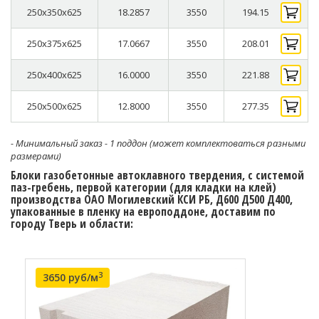
250x350x625
18.2857
3550
194.15
250x375x625
17.0667
3550
208.01
250x400x625
16.0000
3550
221.88
250x500x625
12.8000
3550
277.35
- Минимальный заказ - 1 поддон (может комплектоваться разными
размерами)
Блоки газобетонные автоклавного твердения, с системой
паз-гребень, первой категории (для кладки на клей)
производства ОАО Могилевский КСИ РБ, Д600 Д500 Д400,
упакованные в пленку на европоддоне, доставим по
городу Тверь и области:
3
3650 руб/м