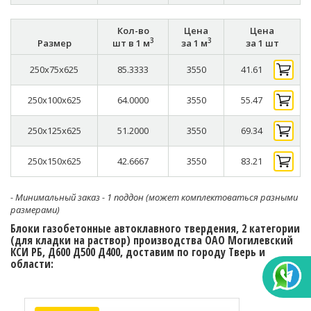
Кол-во
Цена
Цена
3
3
Размер
шт в 1 м
за 1 м
за 1 шт
250x75x625
85.3333
3550
41.61
250x100x625
64.0000
3550
55.47
250x125x625
51.2000
3550
69.34
250x150x625
42.6667
3550
83.21
- Минимальный заказ - 1 поддон (может комплектоваться разными
размерами)
Блоки газобетонные автоклавного твердения, 2 категории
(для кладки на раствор) производства ОАО Могилевский
КСИ РБ, Д600 Д500 Д400, доставим по городу Тверь и
области: