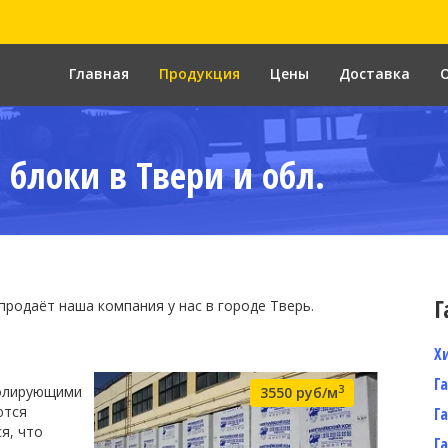
Главная
Продукция
Цены
Доставка
блоки в Твери и обл.
Г
родаёт наша компания у нас в городе Тверь.
Х
Г
3
золирующими
3550 руб/м
ются
Г
я, что
Г