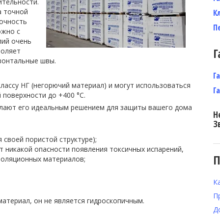
ительности.
а точной
К
точность
П
ожно с
лий очень
Г
воляет
изонтальные швы.
Г
классу НГ (негорючий материал) и могут использоваться
Г
 поверхности до +400 °С.
елают его идеальным решением для защиты вашего дома
Н
З
 своей пористой структуре);
ет никакой опасности появления токсичных испарений,
П
золяционных материалов;
К
П
материал, он не является гидроскопичным.
Д