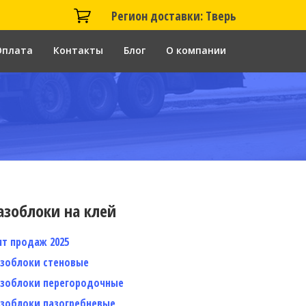
Регион доставки: Тверь
Оплата
Контакты
Блог
О компании
азоблоки на клей
ит продаж 2025
азоблоки стеновые
азоблоки перегородочные
азоблоки пазогребневые