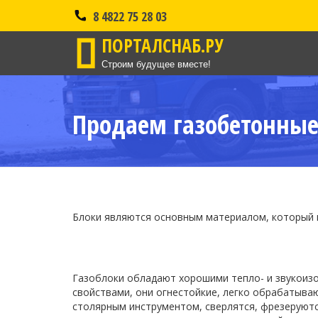
8 4822 75 28 03
ПОРТАЛСНАБ.РУ
Строим будущее вместе!
Продаем газобетонные 
Блоки являются основным материалом, который п
Газоблоки обладают хорошими тепло- и звукои
свойствами, они огнестойкие, легко обрабатыва
столярным инструментом, сверлятся, фрезеруютс