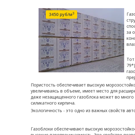
3
Газ
3450 руб/м
стр
спо
за 
кон
вла
Тот
79*
газ
пре
Пористость обеспечивает высокую морозостойкос
увеличиваясь в объеме, имеет место для расшир
даже незащищенного газоблока может во много р
силикатного кирпича.
Экологичность - это одно из важных свойств авт
Газоблоки обеспечивают высокую морозостойко
высокую паропроницаемость. Это свойство позво