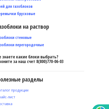
лей для газоблоков
еремычки брусковые
азоблоки на раствор
азоблоки стеновые
азоблоки перегородочные
е знаете какие блоки выбрать?
воните за наш счет 8(800)770-06-03
олезные разделы
аталог продукции
райс-лист
оставка