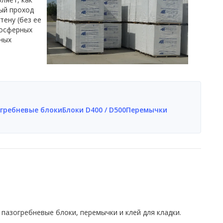
ый проход
тену (без ее
мосферных
ных
гребневые блоки
Блоки D400 / D500
Перемычки
пазогребневые блоки, перемычки и клей для кладки.