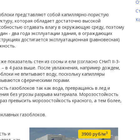
О
С
облоки представляют собой капиллярно-пористую
К
уктуру, которая обладает достаточно высокой
собностью отдавать влагу в окружающую среду, поэтому
один - два года эксплуатации здания, в ограждающих
струкциях достигается эксплуатационная (равновесная)
жность.
 же показатель стен из сосны и ели (согласно СНиП II-3-
) – в 4 раза выше. После увлажнения, например дождем,
облоки не впитывают воду, поскольку капилляры
рываются сферическими порами.
ть газоблоков так как вода, превращаясь в лед и
ения без угрозы разрыва материала. Морозостойкость
аз превысить морозостойкость красного, а тем более,
оклавных газоблоков.
3
сть и
3900 руб/м
ляет, как