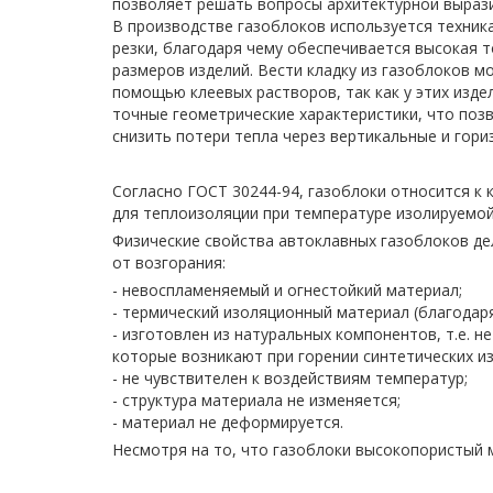
позволяет решать вопросы архитектурной выраз
В производстве газоблоков используется техник
резки, благодаря чему обеспечивается высокая 
размеров изделий. Вести кладку из газоблоков м
помощью клеевых растворов, так как у этих изде
точные геометрические характеристики, что поз
снизить потери тепла через вертикальные и гор
Согласно ГОСТ 30244-94, газоблоки относится к 
для теплоизоляции при температуре изолируемой
Физические свойства автоклавных газоблоков д
от возгорания:
- невоспламеняемый и огнестойкий материал;
- термический изоляционный материал (благодаря
- изготовлен из натуральных компонентов, т.е. н
которые возникают при горении синтетических и
- не чувствителен к воздействиям температур;
- структура материала не изменяется;
- материал не деформируется.
Несмотря на то, что газоблоки высокопористый 