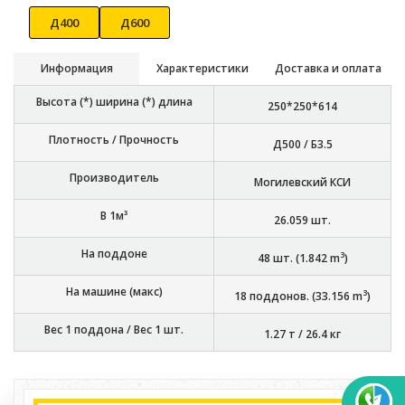
Д400
Д600
Информация
Характеристики
Доставка и оплата
Высота (*) ширина (*) длина
250*250*614
Плотность / Прочность
Д500 / Б3.5
Производитель
Могилевский КСИ
В 1м³
26.059
шт.
На поддоне
3
48
шт. (
1.842
m
)
На машине (макс)
3
18
поддонов. (
33.156
m
)
Вес 1 поддона / Вес 1 шт.
1.27 т
/
26.4 кг