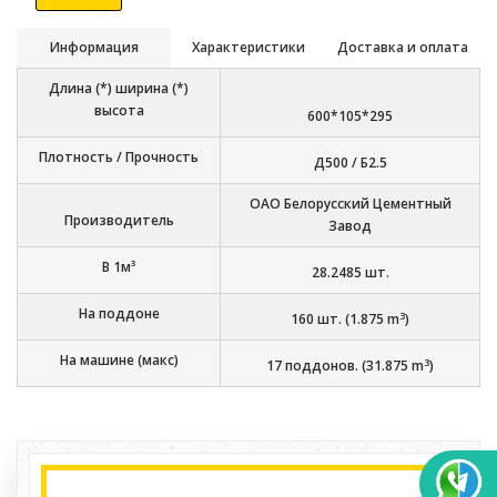
Информация
Характеристики
Доставка и оплата
Длина (*) ширина (*)
высота
600*105*295
Плотность / Прочность
Д500 / Б2.5
ОАО Белорусский Цементный
Производитель
Завод
В 1м³
28.2485
шт.
На поддоне
3
160
шт. (
1.875
m
)
На машине (макс)
3
17
поддонов. (
31.875
m
)