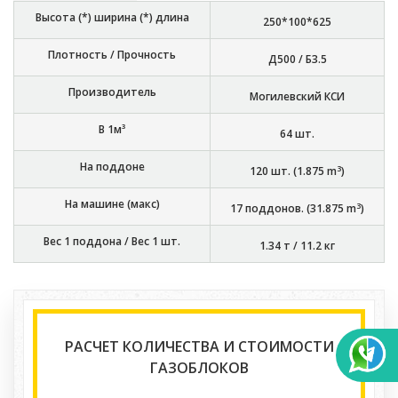
Высота (*) ширина (*) длина
250*100*625
Плотность / Прочность
Д500 / Б3.5
Производитель
Могилевский КСИ
В 1м³
64
шт.
На поддоне
3
120
шт. (
1.875
m
)
На машине (макс)
3
17
поддонов. (
31.875
m
)
Вес 1 поддона / Вес 1 шт.
1.34 т
/
11.2 кг
РАСЧЕТ КОЛИЧЕСТВА И СТОИМОСТИ
ГАЗОБЛОКОВ