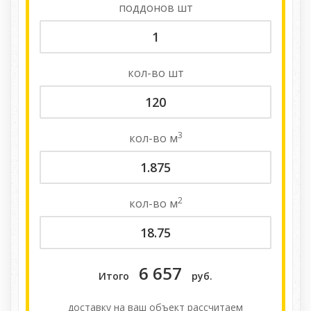
поддонов
шт
кол-во
шт
3
кол-во
м
2
кол-во
м
6 657
Итого
руб.
доставку на ваш объект расcчитаем