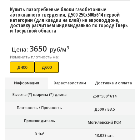
Купить пазогребневые блоки газобетонные
автоклавного твердения, Д500 250x500x614 первой
категории (для кладки на клей) на европоддоне,
доставку расчитаем индивидуально по городу Тверь
и Тверьской области
3650
3
Цена:
руб/м
Изменить плотность на:
Д400
Д600
Информация
Характеристики
Доставка и оплата
Высота (*) ширина (*) длина
250*500*614
Плотность / Прочность
Д500 / Б3.5
Производитель
Могилевский КСИ
В 1м³
13.029
шт.