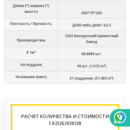
Длина (*) ширина (*)
высота
600*75*250
Плотность / Прочность
Д500 либо Д600 / Б2.5
ОАО Белорусский Цементный
Производитель
Завод
В 1м³
88.8889
шт.
На поддоне
3
90
шт. (
1.013
m
)
На машине (макс)
3
31
поддонов. (
31.403
m
)
РАСЧЕТ КОЛИЧЕСТВА И СТОИМОСТИ
ГАЗОБЛОКОВ