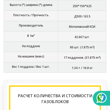
Высота (*) ширина (*) длина
250*150*625
Плотность / Прочность
Д500 / Б3.5
Производитель
Могилевский КСИ
В 1м³
42.667
шт.
На поддоне
3
80
шт. (
1.875
m
)
На машине (макс)
3
17
поддонов. (
31.875
m
)
Вес 1 поддона / Вес 1 шт.
1.34 т
/
16.8 кг
РАСЧЕТ КОЛИЧЕСТВА И СТОИМОСТИ
ГАЗОБЛОКОВ