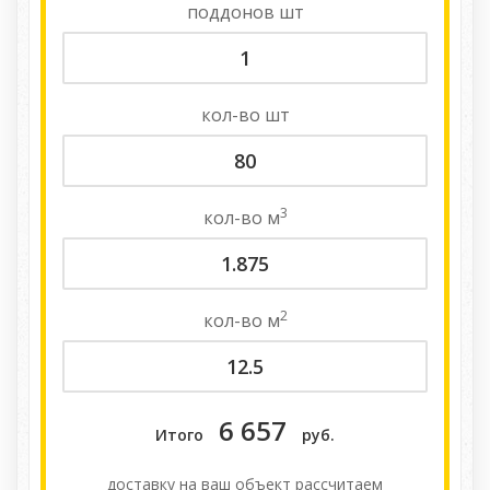
поддонов
шт
кол-во
шт
3
кол-во
м
2
кол-во
м
6 657
Итого
руб.
доставку на ваш объект расcчитаем