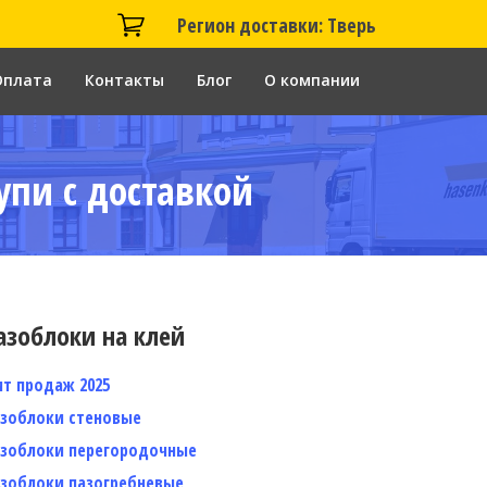
Регион доставки: Тверь
Оплата
Контакты
Блог
О компании
упи с доставкой
азоблоки на клей
ит продаж 2025
азоблоки стеновые
азоблоки перегородочные
азоблоки пазогребневые