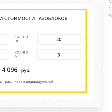
О
С
К
 И СТОИМОСТИ ГАЗОБЛОКОВ
кол-во
шт
кол-во
2
м
4 096
руб.
кт расcчитаем индивидуально!