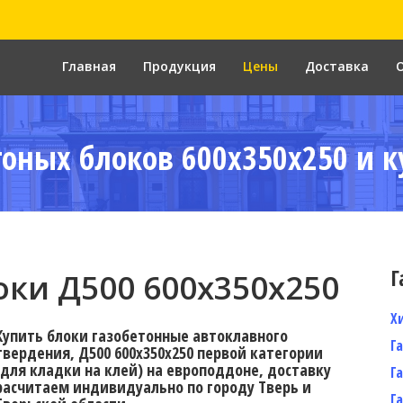
Главная
Продукция
Цены
Доставка
тоных блоков 600x350x250 и к
Г
ки Д500 600x350x250
Х
Купить блоки газобетонные автоклавного
Г
твердения, Д500 600x350x250 первой категории
(для кладки на клей) на европоддоне, доставку
Г
расчитаем индивидуально по городу Тверь и
Г