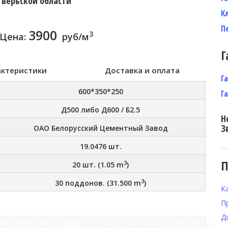
Тверьской области
К
П
3900
3
Цена:
руб/м
Г
актеристики
Доставка и оплата
Г
600*350*250
Г
Д500 либо Д600 / Б2.5
Н
З
ОАО Белорусский Цементный Завод
19.0476
шт.
П
3
20
шт. (
1.05
m
)
3
30
поддонов. (
31.500
m
)
К
П
Д