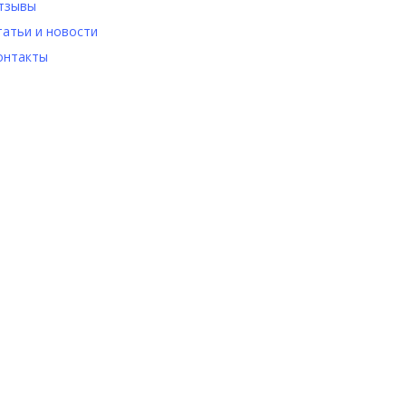
тзывы
татьи и новости
онтакты