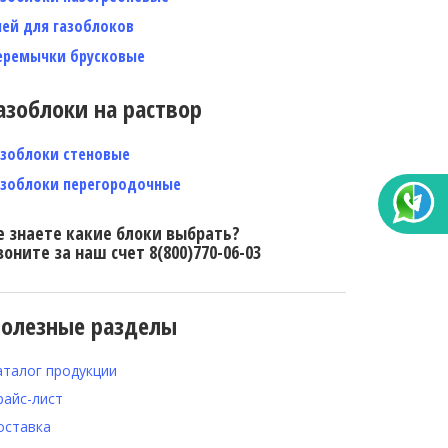
лей для газоблоков
еремычки брусковые
азоблоки на раствор
азоблоки стеновые
азоблоки перегородочные
е знаете какие блоки выбрать?
воните за наш счет 8(800)770-06-03
олезные разделы
аталог продукции
райс-лист
оставка