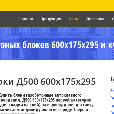
Главная
Продукция
Цены
Доставка
тоных блоков 600x175x295 и к
Г
ки Д500 600x175x295
Х
Купить блоки газобетонные автоклавного
Г
твердения, Д500 600x175x295 первой категории
(для кладки на клей) на европоддоне, доставку
Г
расчитаем индивидуально по городу Тверь и
Г