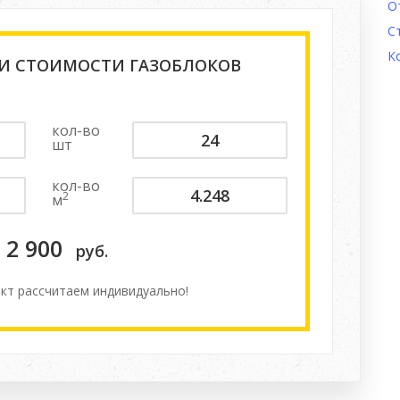
О
С
К
 И СТОИМОСТИ ГАЗОБЛОКОВ
кол-во
шт
кол-во
2
м
2 900
руб.
кт расcчитаем индивидуально!