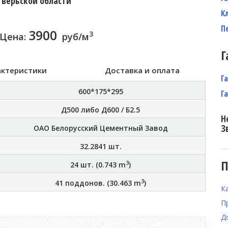
Тверьской области
К
П
3900
3
Цена:
руб/м
Г
актеристики
Доставка и оплата
Г
600*175*295
Г
Д500 либо Д600 / Б2.5
Н
З
ОАО Белорусский Цементный Завод
32.2841
шт.
П
3
24
шт. (
0.743
m
)
3
41
поддонов. (
30.463
m
)
К
П
Д