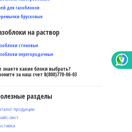
лей для газоблоков
еремычки брусковые
азоблоки на раствор
азоблоки стеновые
азоблоки перегородочные
е знаете какие блоки выбрать?
воните за наш счет 8(800)770-06-03
олезные разделы
аталог продукции
райс-лист
оставка