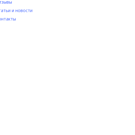
тзывы
татьи и новости
онтакты