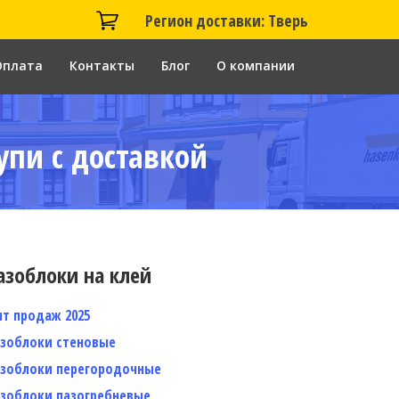
Регион доставки: Тверь
Оплата
Контакты
Блог
О компании
упи с доставкой
азоблоки на клей
ит продаж 2025
азоблоки стеновые
азоблоки перегородочные
азоблоки пазогребневые