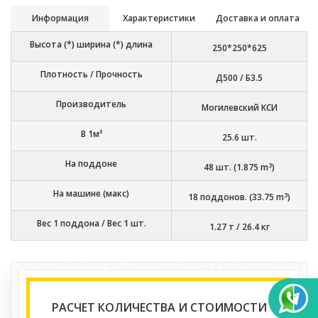
Информация
Характеристики
Доставка и оплата
Высота (*) ширина (*) длина
250*250*625
Плотность / Прочность
Д500 / Б3.5
Производитель
Могилевский КСИ
В 1м³
25.6
шт.
На поддоне
3
48
шт. (
1.875
m
)
На машине (макс)
3
18
поддонов. (
33.75
m
)
Вес 1 поддона / Вес 1 шт.
1.27 т
/
26.4 кг
РАСЧЕТ КОЛИЧЕСТВА И СТОИМОСТИ