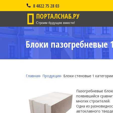
8 4822 75 28 03
ПОРТАЛСНАБ.РУ
Строим будущее вместе!
Блоки пазогребневые 1
Главная
Продукция
Блоки стеновые 1 категории
Пазогребневые блок
появившийся сравнит
многих строителей.
Одна из разновидно
автоклавного тверд