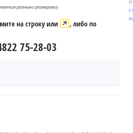
О
оваться разными размерами)
С
К
жмите на строку или
, либо по
4822 75-28-03