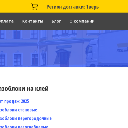
Регион доставки: Тверь
Оплата
Контакты
Блог
О компании
азоблоки на клей
ит продаж 2025
азоблоки стеновые
азоблоки перегородочные
азоблоки пазогребневые