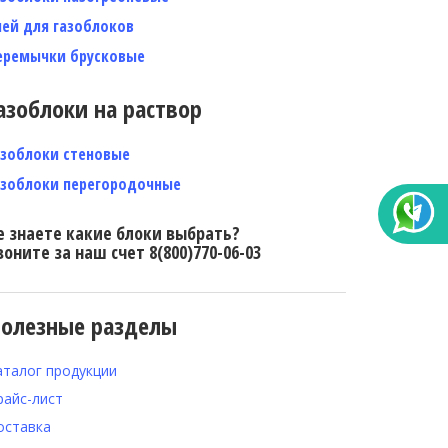
лей для газоблоков
еремычки брусковые
азоблоки на раствор
азоблоки стеновые
азоблоки перегородочные
е знаете какие блоки выбрать?
воните за наш счет 8(800)770-06-03
олезные разделы
аталог продукции
райс-лист
оставка