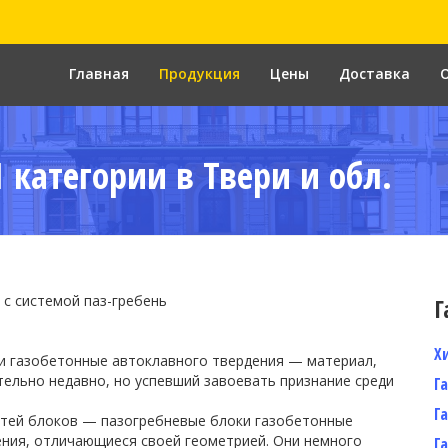
Главная
Продукция
Цены
Доставка
 категории в Твери и обл.
 с системой паз-гребень
Г
Х
и газобетонные автоклавного твердения — материал,
ельно недавно, но успевший завоевать признание среди
Г
Г
стей блоков — пазогребневые блоки газобетонные
ения, отличающиеся своей геометрией. Они немного
Г