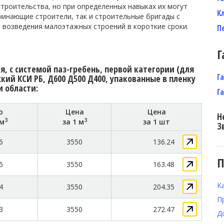
троительства, но при определенных навыках их могут
К
чинающие строители, так и строительные бригады с
 возведения малоэтажных строений в короткие сроки.
П
Г
, с системой паз-гребень, первой категории (для
Г
ий КСИ РБ, Д600 Д500 Д400, упакованные в пленку
и области:
Г
о
Цена
Цена
Н
3
3
 м
за 1 м
за 1 шт
З
6
3550
136.24
П
5
3550
163.48
К
4
3550
204.35
П
3
3550
272.47
Д