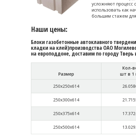
усложняют процесс с
использовать как на
большим стажем для
Наши цены:
Блоки газобетонные автоклавного твердения
кладки на клей)производства ОАО Могилевск
на европоддоне, доставим по городу Тверь 
Кол-в
Размер
шт в 1
250x250x614
26.058
250x300x614
21.715
250x375x614
17.372
250x500x614
13.029