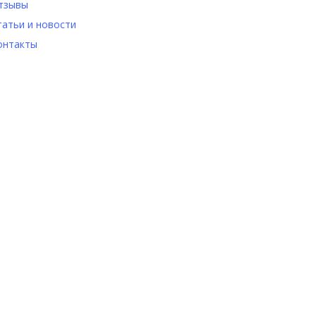
тзывы
татьи и новости
онтакты